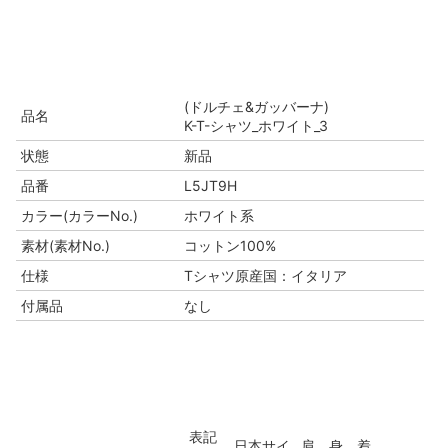
(ドルチェ&ガッバーナ)
品名
K-T-シャツ_ホワイト_3
状態
新品
品番
L5JT9H
カラー(カラーNo.)
ホワイト系
素材(素材No.)
コットン100%
仕様
Tシャツ原産国：イタリア
付属品
なし
表記
日本サイ
肩
身
着