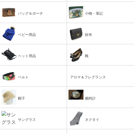
バッグ＆ポーチ
小物・筆記
ベビー用品
財布
ペット用品
靴
ベルト
アロマ＆フレグランス
帽子
腕時計
サングラス
ネクタイ