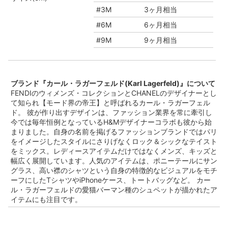
#3M
3ヶ月相当
#6M
6ヶ月相当
#9M
9ヶ月相当
ブランド『カール・ラガーフェルド(Karl Lagerfeld)』について
FENDIのウィメンズ・コレクションとCHANELのデザイナーとし
て知られ【モード界の帝王】と呼ばれるカール・ラガーフェル
ド。 彼が作り出すデザインは、ファッション業界を常に牽引し
今では毎年恒例となっているH&Mデザイナーコラボも彼から始
まりました。自身の名前を掲げるファッションブランドではパリ
をイメージしたスタイルにさりげなくロック＆シックなテイスト
をミックス。レディースアイテムだけではなくメンズ、キッズと
幅広く展開しています。人気のアイテムは、ポニーテールにサン
グラス、高い襟のシャツという自身の特徴的なビジュアルをモチ
ーフにしたTシャツやiPhoneケース、トートバッグなど。 カー
ル・ラガーフェルドの愛猫バーマン種のシュペットが描かれたア
イテムにも注目です。