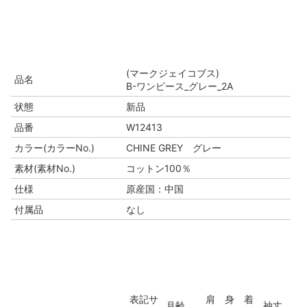
(マークジェイコブス)
品名
B-ワンピース_グレー_2A
状態
新品
品番
W12413
カラー(カラーNo.)
CHINE GREY グレー
素材(素材No.)
コットン100％
仕様
原産国：中国
付属品
なし
表記サ
肩
身
着
月齢
袖丈