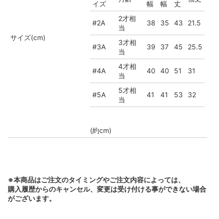
イズ
幅
幅
丈
2才相
#2A
38
35
43
21.5
当
サイズ(cm)
3才相
#3A
39
37
45
25.5
当
4才相
#4A
40
40
51
31
当
5才相
#5A
41
41
53
32
当
(約cm)
※本商品はご注文のタイミングやご注文内容によっては、
購入履歴からのキャンセル、変更は受け付ける事ができない場合
がございます。