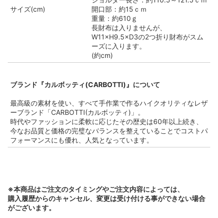
サイズ(cm)
開口部：約15ｃｍ
重量：約610ｇ
長財布は入りませんが、
W11×H9.5×D3の2つ折り財布がスム
ーズに入ります。
(約cm)
ブランド『カルボッティ(CARBOTTI)』について
最高級の素材を使い、すべて手作業で作るハイクオリティなレザ
ーブランド「CARBOTTI(カルボッティ)」。
時代やファッションに柔軟に応じたその歴史は60年以上続き、
今なお品質と価格の完璧なバランスを整えていることでコストパ
フォーマンスにも優れ、人気となっています。
※本商品はご注文のタイミングやご注文内容によっては、
購入履歴からのキャンセル、変更は受け付ける事ができない場合
がございます。