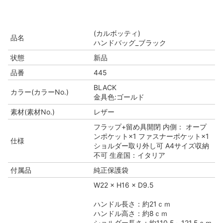
(カルボッティ)
品名
ハンドバッグ_ブラック
状態
新品
品番
445
BLACK
カラー(カラーNo.)
金具色:ゴールド
素材(素材No.)
レザー
フラップ+留め具開閉 内側： オープ
ンポケット×1 ファスナーポケット×1
仕様
ショルダー取り外し可 A4サイズ収納
不可 生産国：イタリア
付属品
純正保護袋
W22 × H16 × D9.5
ハンドル長さ：約21ｃｍ
ハンドル高さ：約8ｃｍ
ショルダー長さ：約110.5～121.5ｃｍ