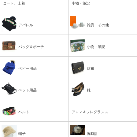
コート、上着
小物・筆記
アパレル
雑貨・その他
バッグ＆ポーチ
小物・筆記
ベビー用品
財布
ペット用品
靴
ベルト
アロマ＆フレグランス
帽子
腕時計