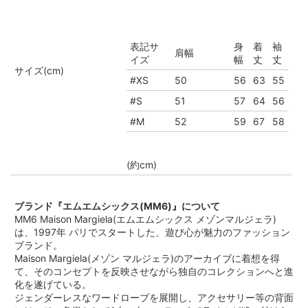
表記サ
身
着
袖
肩幅
イズ
幅
丈
丈
サイズ(cm)
#XS
50
56
63
55
#S
51
57
64
56
#M
52
59
67
58
(約cm)
ブランド『エムエムシックス(MM6)』について
MM6 Maison Margiela(エムエムシックス メゾンマルジェラ)
は、1997年 パリでスタートした、遊び心が魅力のファッション
ブランド。
Maison Margiela(メゾン マルジェラ)のアーカイブに着想を得
て、そのコンセプトを反映させながら独自のコレクションへと進
化を遂げている。
ジェンダーレスなワードローブを展開し、アクセサリー等の背面