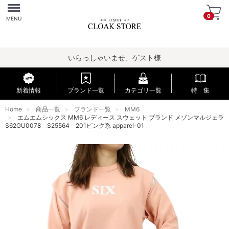
Menu
0
MENU
いらっしゃいませ、ゲスト様
新着情報
ブランド一覧
カテゴリ一覧
特 集
Home
商品一覧
ブランド一覧
MM6
エムエムシックス MM6 レディース スウェット ブランド メゾンマルジェラ
S62GU0078 S25564 201ピンク系 apparel-01