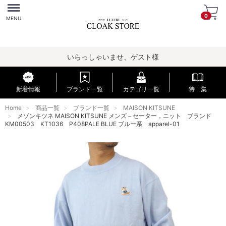
Menu
0
MENU
いらっしゃいませ、ゲスト様
新着情報
ブランド一覧
カテゴリ一覧
特 集
Home
商品一覧
ブランド一覧
MAISON KITSUNE
メゾンキツネ MAISON KITSUNE メンズ－セーター，ニット ブランド
KM00503 KT1036 P408PALE BLUE ブルー系 apparel-01