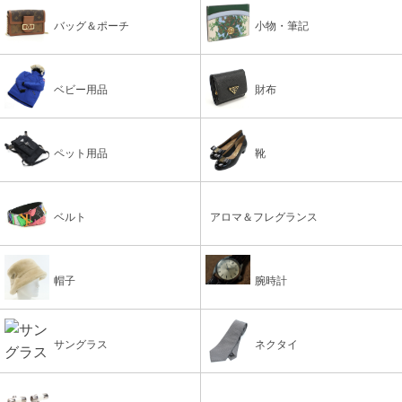
バッグ＆ポーチ
小物・筆記
ベビー用品
財布
ペット用品
靴
ベルト
アロマ＆フレグランス
帽子
腕時計
サングラス
ネクタイ