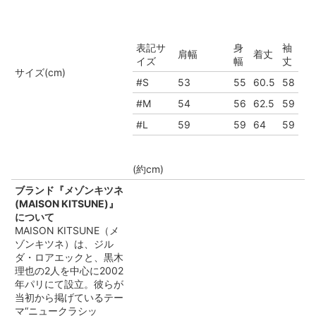
表記サ
身
袖
肩幅
着丈
イズ
幅
丈
サイズ(cm)
#S
53
55
60.5
58
#M
54
56
62.5
59
#L
59
59
64
59
(約cm)
ブランド『メゾンキツネ
(MAISON KITSUNE)』
について
MAISON KITSUNE（メ
ゾンキツネ）は、ジル
ダ・ロアエックと、黒木
理也の2人を中心に2002
年パリにて設立。彼らが
当初から掲げているテー
マ“ニュークラシッ