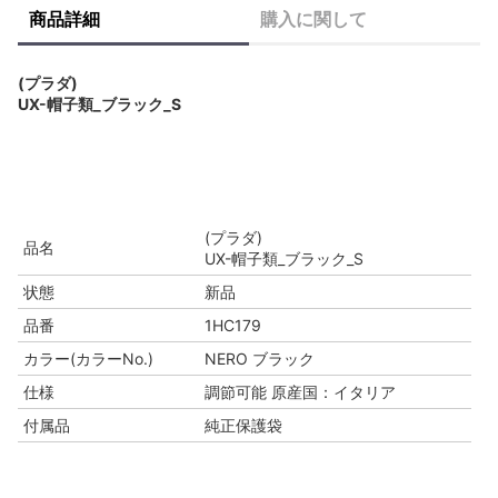
商品詳細
購入に関して
(プラダ)
UX-帽子類_ブラック_S
(プラダ)
品名
UX-帽子類_ブラック_S
状態
新品
品番
1HC179
カラー(カラーNo.)
NERO ブラック
仕様
調節可能 原産国：イタリア
付属品
純正保護袋