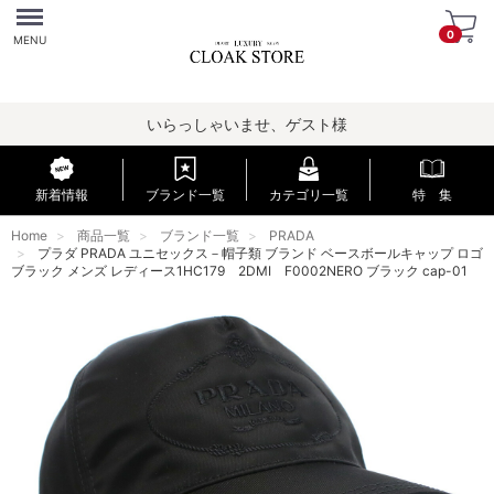
Menu
0
MENU
いらっしゃいませ、ゲスト様
新着情報
ブランド一覧
カテゴリ一覧
特 集
Home
商品一覧
ブランド一覧
PRADA
プラダ PRADA ユニセックス－帽子類 ブランド ベースボールキャップ ロゴ
ブラック メンズ レディース1HC179 2DMI F0002NERO ブラック cap-01