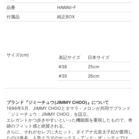
品番
HAWAII-F
付属品
純正BOX
サイズ(cm)
表記サイズ
日本サイズ
#38
25cm
#39
26cm
ブランド『ジミーチュウ(JIMMY CHOO)』について
1996年5月、JIMMY CHOOとタマラ・メロンが共同でブランド
「ジミーチュウ：JIMMY CHOO」を設立。
エレガントかつ歩きやすいといった機能面を重視したもので、奇
跡のフィット感と絶賛される。
さらに、それがセレブに大ヒット。ダイアナ元皇太子妃が愛用し
たのは有名。人気ドラマのセックス・アンド・ザ・シティでは