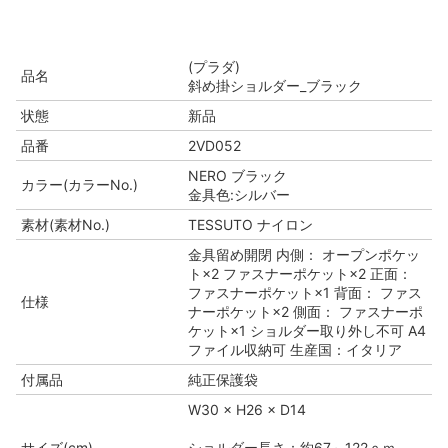
(プラダ)
品名
斜め掛ショルダー_ブラック
状態
新品
品番
2VD052
NERO ブラック
カラー(カラーNo.)
金具色:シルバー
素材(素材No.)
TESSUTO ナイロン
金具留め開閉 内側： オープンポケッ
ト×2 ファスナーポケット×2 正面：
ファスナーポケット×1 背面： ファス
仕様
ナーポケット×2 側面： ファスナーポ
ケット×1 ショルダー取り外し不可 A4
ファイル収納可 生産国：イタリア
付属品
純正保護袋
W30 × H26 × D14
サイズ(cm)
ショルダー長さ：約67～122ｃｍ