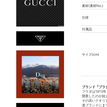
素材(素材No.)
仕様
付属品
サイズ(cm)
ブランド『プラダ
プラダは191
開業したのが始
その高いクオリ
達ブランドにま