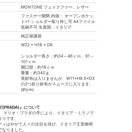
MONTONE フェイクファー、レザー
ファスナー開閉 内側： オープンポケッ
ト×1 ショルダー取り外し可 A4ファイル
収納不可 生産国：イタリア
純正保護袋
W22 × H18 × D6
ショルダー長さ：約34～46ｃｍ、91～
101ｃｍ
開口部：約18ｃｍ
重量：約340ｇ
長財布は入りませんが、W11×H9.5×D3
の2つ折り財布がスムーズに入ります。
(約cm)
(PRADA)』について
3年、マリオ・プラダの手により、イタリア・ミラノで
まりです。
ティはやがて人々の注目を浴び、イタリア王室御用
でなりました。