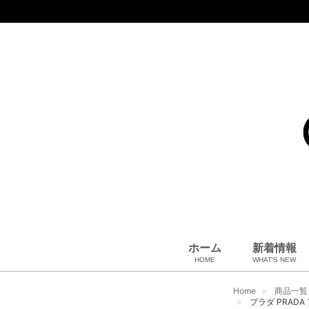
ホーム
新着情報
HOME
WHAT'S NEW
コート、上着
小物・筆記
アパレル
雑貨・その他
バッグ＆ポーチ
小物・筆記
ベビー用品
財布
ペット用品
靴
ベルト
アロマ＆フレグランス
帽子
腕時計
サングラス
ネクタイ
アクセサリ
Home
商品一覧
プラダ PRADA