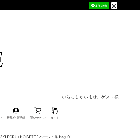
いらっしゃいませ、ゲスト様
ン
新規会員登録
買い物かご
ガイド
ECRU+NOISETTE ベージュ系 bag-01