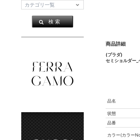
検 索
商品詳細
(プラダ)
セミショルダー_
品名
状態
品番
カラー(カラーNo