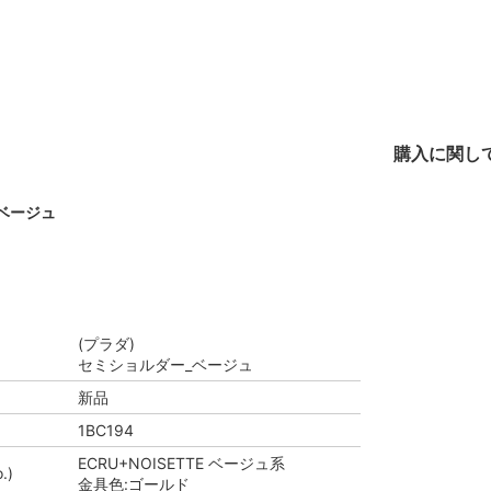
購入に関し
ベージュ
(プラダ)
セミショルダー_ベージュ
新品
1BC194
ECRU+NOISETTE ベージュ系
.)
金具色:ゴールド