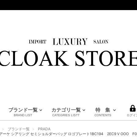
ブランド一覧
カテゴリ一覧
特 集
BRAND LIST
CATEGRIES LISTT
CONTENTS
ログイ
HERMES
LOUIS VUITTON
BURBERRY
PRADA
FENDI
Maison Margiela
CHANEL
MM6
MARNI
全てのブランドを見る
ブランド一覧
PRADA
エルメス
ルイヴィトン
バーバリー
プラダ
フェンディ
メゾンマルジェラ
シャネル
エムエムシックス
マルニ
 アーケ シアリング セミショルダーバッグ ロゴプレート1BC194 2EC9 V OOO F03KL