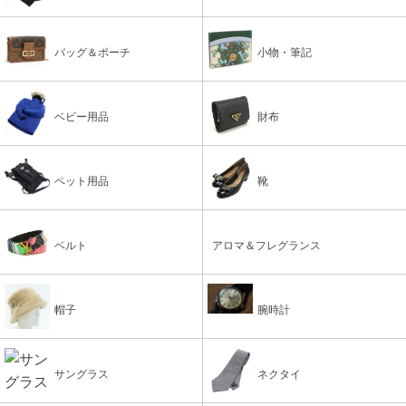
バッグ＆ポーチ
小物・筆記
ベビー用品
財布
ペット用品
靴
ベルト
アロマ＆フレグランス
帽子
腕時計
サングラス
ネクタイ