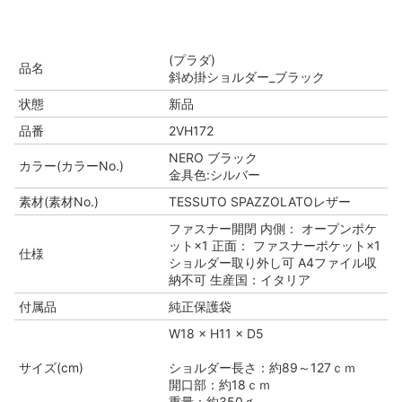
(プラダ)
品名
斜め掛ショルダー_ブラック
状態
新品
品番
2VH172
NERO ブラック
カラー(カラーNo.)
金具色:シルバー
素材(素材No.)
TESSUTO SPAZZOLATOレザー
ファスナー開閉 内側： オープンポケ
ット×1 正面： ファスナーポケット×1
仕様
ショルダー取り外し可 A4ファイル収
納不可 生産国：イタリア
付属品
純正保護袋
W18 × H11 × D5
サイズ(cm)
ショルダー長さ：約89～127ｃｍ
開口部：約18ｃｍ
重量：約350ｇ