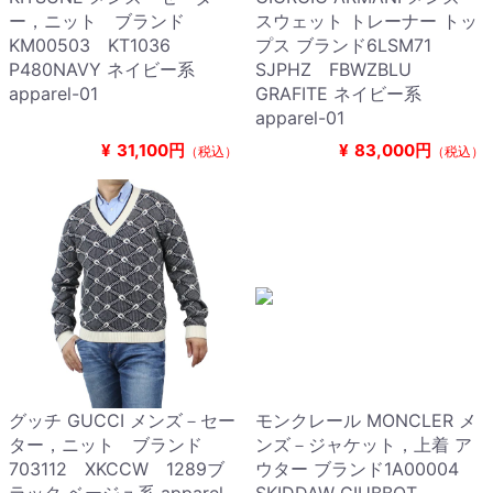
ー，ニット ブランド
スウェット トレーナー トッ
KM00503 KT1036
プス ブランド6LSM71
P480NAVY ネイビー系
SJPHZ FBWZBLU
apparel-01
GRAFITE ネイビー系
apparel-01
¥
31,100円
¥
83,000円
（税込）
（税込）
グッチ GUCCI メンズ－セー
モンクレール MONCLER メ
ター，ニット ブランド
ンズ－ジャケット，上着 ア
703112 XKCCW 1289ブ
ウター ブランド1A00004