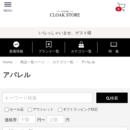
Menu
0
MENU
いらっしゃいませ、ゲスト様
新着情報
ブランド一覧
カテゴリ一覧
特 集
Home
商品一覧ページ
カテゴリ一覧
アパレル
アパレル
検索
セール品
アウトレット
ギフトラッピング対応
価格帯
円〜
円